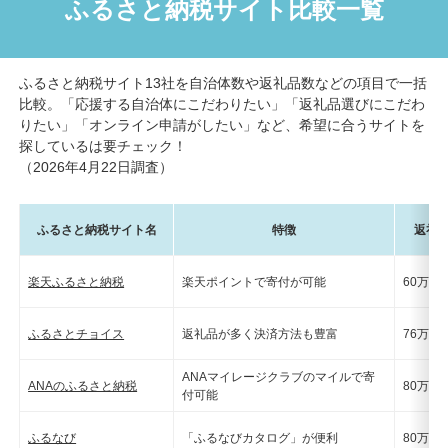
ふるさと納税サイト比較一覧
ふるさと納税サイト13社を自治体数や返礼品数などの項目で一括
比較。「応援する自治体にこだわりたい」「返礼品選びにこだわ
りたい」「オンライン申請がしたい」など、希望に合うサイトを
探しているは要チェック！
（2026年4月22日調査）
ふるさと納税サイト名
特徴
返礼品
楽天ふるさと納税
楽天ポイントで寄付が可能
60万点
ふるさとチョイス
返礼品が多く決済方法も豊富
76万点
ANAマイレージクラブのマイルで寄
ANAのふるさと納税
80万点
付可能
ふるなび
「ふるなびカタログ」が便利
80万点