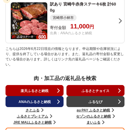
訳あり 宮崎牛赤身ステーキ6枚 計60
0g
宮崎県小林市
11,000
円
寄付金額
出典：ANAのふるさと納税
こちらは2026年6月22日現在の情報となります。申込期限や在庫状況によ
り、提供を終了している場合があります。また、返礼品の寄付金額も変更し
ている場合があります。詳しくはリンク先の返礼品ページをご確認くださ
い。
肉・加工品の返礼品を検索
楽天ふるさと納税
ふるさとチョイス
ANAのふるさと納税
ふるなび
さとふる
au PAY ふるさと納税
ふるさとプレミアム
セゾンのふるさと納税
JRE MALLふるさと納税
まいふる
ふるラボ
三越伊勢丹ふるさと納税