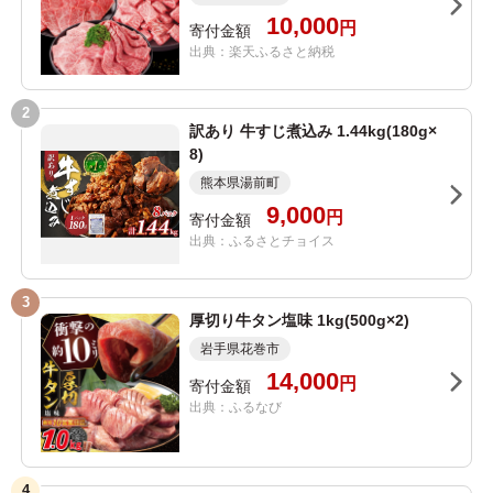
10,000
円
寄付金額
出典：楽天ふるさと納税
訳あり 牛すじ煮込み 1.44kg(180g×
8)
熊本県湯前町
9,000
円
寄付金額
出典：ふるさとチョイス
厚切り牛タン塩味 1kg(500g×2)
岩手県花巻市
14,000
円
寄付金額
出典：ふるなび