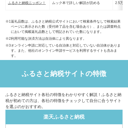
ふるさと納税ニッポン！
ムック本で詳しい解説が読める
2.5万
※1
返礼品数は、ふるさと納税公式サイトにおいて検索条件なしで検索結果
ページに表示された数（受付終了品を含む場合あり）、または調査時点
において掲載返礼品数として明記されていた数になります。
※2
利用可能な決済方法は自治体により異なります。
※3
オンライン申請に対応している自治体と対応していない自治体がありま
す。また、他社のオンライン申請サービスを利用するサイトも含みま
す。
ふるさと納税サイトの特徴
ふるさと納税サイト各社の特徴をわかりやすく解説！ふるさと納
税が初めての方は、各社の特徴をチェックして自分に合うサイト
を選ぶのがおすすめ。
楽天ふるさと納税