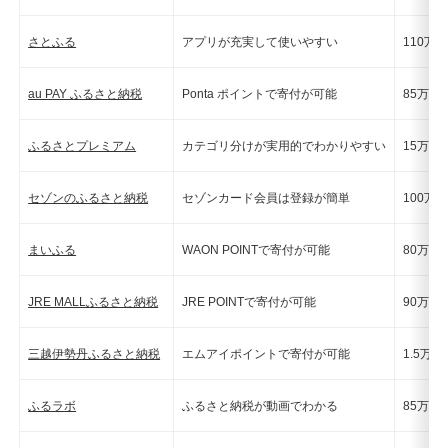
さとふる
アプリが充実して使いやすい
110万
au PAY ふるさと納税
Ponta ポイントで寄付が可能
85万点
ふるさとプレミアム
カテゴリ分けが実用的でわかりやすい
15万点
セゾンのふるさと納税
セゾンカード会員は登録が簡単
100万
まいふる
WAON POINTで寄付が可能
80万点
JRE MALLふるさと納税
JRE POINTで寄付が可能
90万点
三越伊勢丹ふるさと納税
エムアイポイントで寄付が可能
1.5万
ふるラボ
ふるさと納税が動画でわかる
85万点