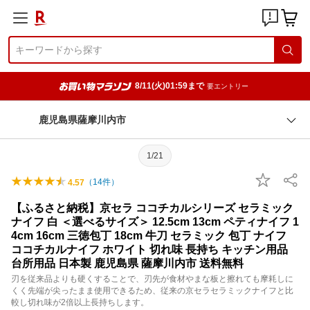
8/11(火)01:59まで
要エントリー
鹿児島県薩摩川内市
1/21
（
14
件）
4.57
【ふるさと納税】京セラ ココチカルシリーズ セラミック
ナイフ 白 ＜選べるサイズ＞ 12.5cm 13cm ペティナイフ 1
4cm 16cm 三徳包丁 18cm 牛刀 セラミック 包丁 ナイフ
ココチカルナイフ ホワイト 切れ味 長持ち キッチン用品
台所用品 日本製 鹿児島県 薩摩川内市 送料無料
刃を従来品よりも硬くすることで、刃先が食材やまな板と擦れても摩耗しに
くく先端が尖ったまま使用できるため、従来の京セラセラミックナイフと比
較し切れ味が2倍以上長持ちします。