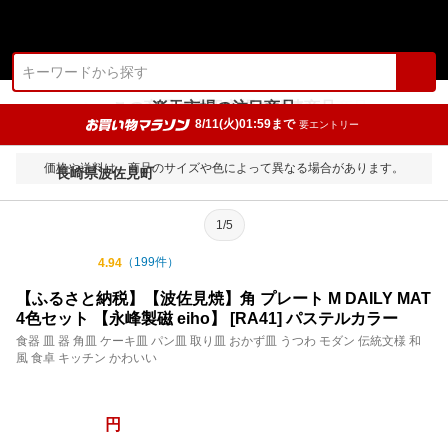
8/11(火)01:59まで
要エントリー
長崎県波佐見町
1/5
（
199
件）
4.94
【ふるさと納税】【波佐見焼】角 プレート М DAILY MAT
4色セット 【永峰製磁 eiho】 [RA41] パステルカラー
食器 皿 器 角皿 ケーキ皿 パン皿 取り皿 おかず皿 うつわ モダン 伝統文様 和
風 食卓 キッチン かわいい
28,000
円