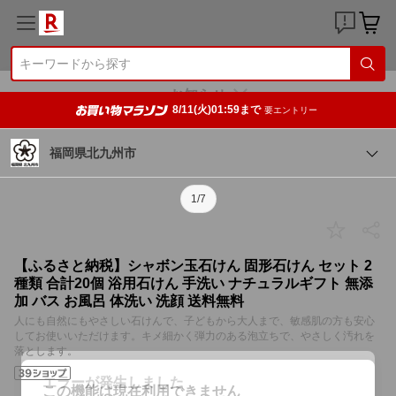
8/11(火)01:59まで
要エントリー
福岡県北九州市
1/7
【ふるさと納税】シャボン玉石けん 固形石けん セット 2
種類 合計20個 浴用石けん 手洗い ナチュラルギフト 無添
加 バス お風呂 体洗い 洗顔 送料無料
人にも自然にもやさしい石けんで、子どもから大人まで、敏感肌の方も安心
してお使いいただけます。キメ細かく弾力のある泡立ちで、やさしく汚れを
落とします。